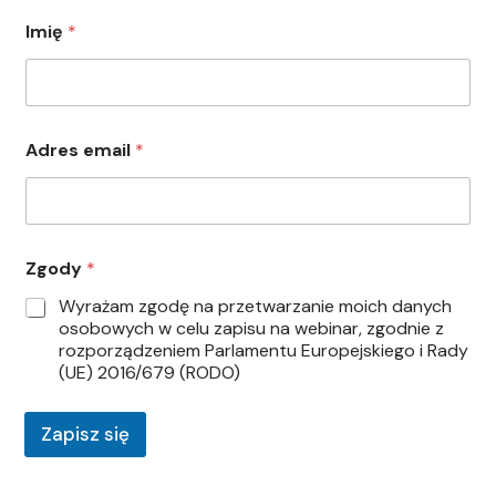
Imię
*
Z
Adres email
*
g
o
d
y
*
Z
Zgody
*
g
o
Wyrażam zgodę na przetwarzanie moich danych
d
osobowych w celu zapisu na webinar, zgodnie z
y
rozporządzeniem Parlamentu Europejskiego i Rady
(UE) 2016/679 (RODO)
Zapisz się