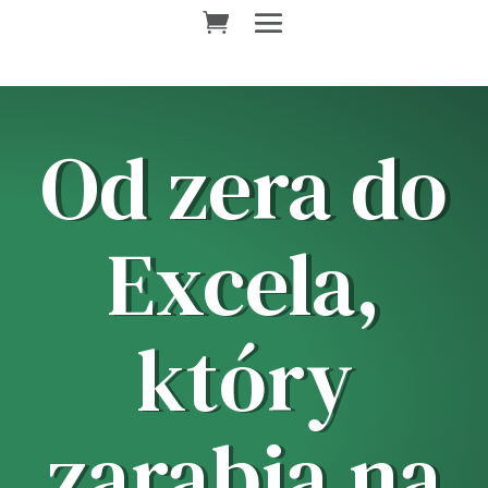
Od zera do
Excela,
który
zarabia na