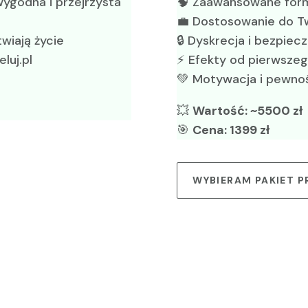
ygodna i przejrzysta
🧠 Zaawansowane formu
💼 Dostosowanie do Tw
twiają życie
🔒 Dyskrecja i bezpie
luj.pl
⚡ Efekty od pierwszeg
💚 Motywacja i pewność
💥
Wartość: ~5500 zł
🎯
Cena: 1399 zł
WYBIERAM PAKIET P