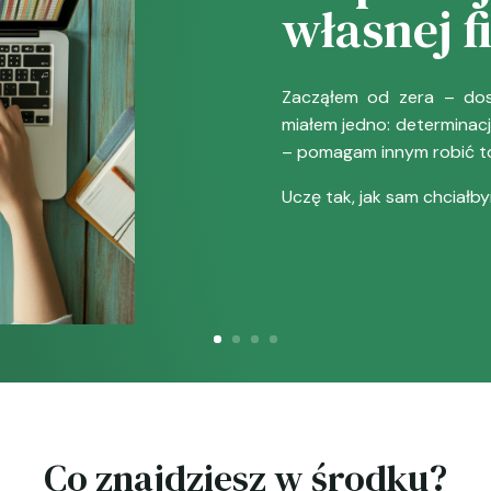
własnej f
Zacząłem od zera – dosł
miałem jedno: determinację
– pomagam innym robić t
Uczę tak, jak sam chciałby
Co znajdziesz w środku?