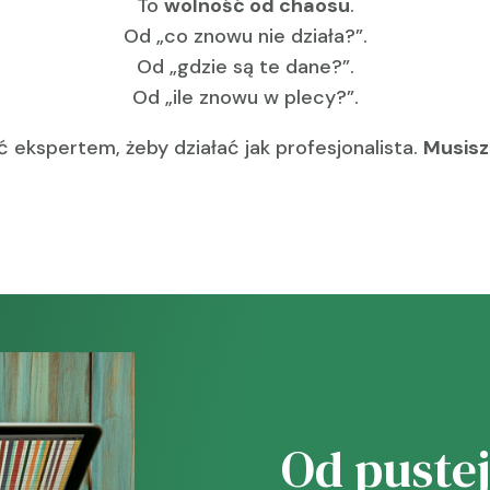
To
wolność od chaosu
.
Od „co znowu nie działa?”.
Od „gdzie są te dane?”.
Od „ile znowu w plecy?”.
ć ekspertem, żeby działać jak profesjonalista.
Musisz
Od pustej