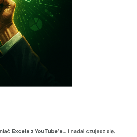
rniać
Excela z YouTube’a
… i nadal czujesz się,