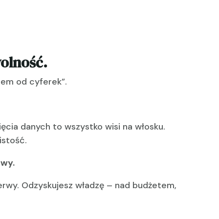
wolność.
cem od cyferek”.
nięcia danych to wszystko wisi na włosku.
istość.
owy.
 nerwy. Odzyskujesz władzę – nad budżetem,