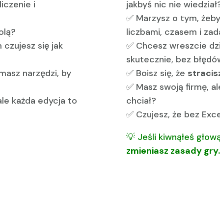
iczenie i
jakbyś nic nie wiedział
✅ Marzysz o tym, żeb
rolą?
liczbami, czasem i za
czujesz się jak
✅ Chcesz wreszcie dzi
skutecznie, bez błęd
e masz narzędzi, by
✅ Boisz się, że
stracis
✅ Masz swoją firmę, al
ale każda edycja to
chciał?
✅ Czujesz, że bez Exc
💡 Jeśli kiwnąłeś gło
zmieniasz zasady gry