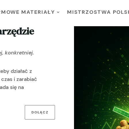
RMOWE MATERIAŁY
MISTRZOSTWA POLSK
arzędzie
j, konkretniej.
żeby działać z
czas i zarabiać
łada się na
DOŁĄCZ