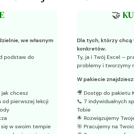
E
🤝
KU
dzielnie, we własnym
Dla tych, którzy chcą
konkretów.
od podstaw do
Ty, ja i Twój Excel – 
problemy i tworzymy 
W pakiecie znajdziesz
i jak chcesz
🎥 Dostęp do pakietu 
 od pierwszej lekcji
📞 7 indywidualnych s
wody
Tobie
cza
🌟 Rozwiązujemy Twoje
 się w swoim tempie
🎯 Pracujemy na Twoich