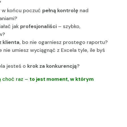
?
y w końcu poczuć
pełną kontrolę
nad
daniami?
ałać jak
profesjonaliści
– szybko,
ów?
z klienta
, bo nie ogarniesz prostego raportu?
e nie umiesz wyciągnąć z Excela tyle, ile byś
ela jesteś o
krok za konkurencją
?
wą choć raz –
to jest moment, w którym
.