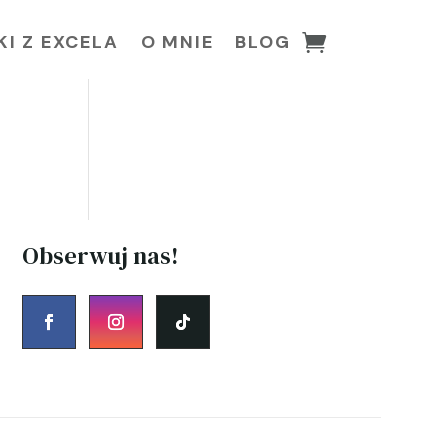
I Z EXCELA
O MNIE
BLOG
Obserwuj nas!