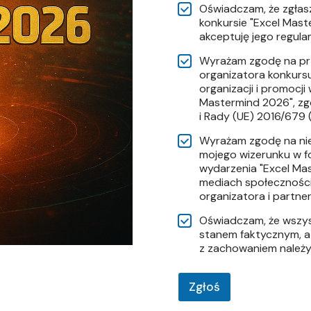
Oświadczam, że zgłas
konkursie "Excel Mast
akceptuję jego regula
Wyrażam zgodę na pr
organizatora konkursu,
organizacji i promocji
Mastermind 2026", zg
i Rady (UE) 2016/679
Wyrażam zgodę na nie
mojego wizerunku w f
wydarzenia "Excel Ma
mediach społecznośc
organizatora i partne
Oświadczam, że wszys
stanem faktycznym, a
z zachowaniem należyt
Zgłoś