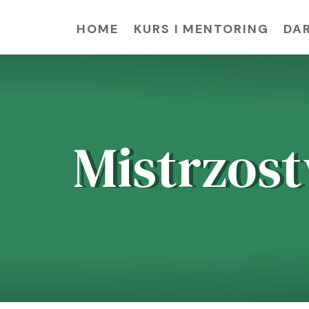
HOME
KURS I MENTORING
DA
Mistrzost