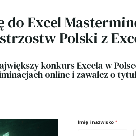
ię do Excel Mastermin
strzostw Polski z Exc
ajwiększy konkurs Excela w Polsc
iminacjach online i zawalcz o tytuł
Imię i nazwisko
*