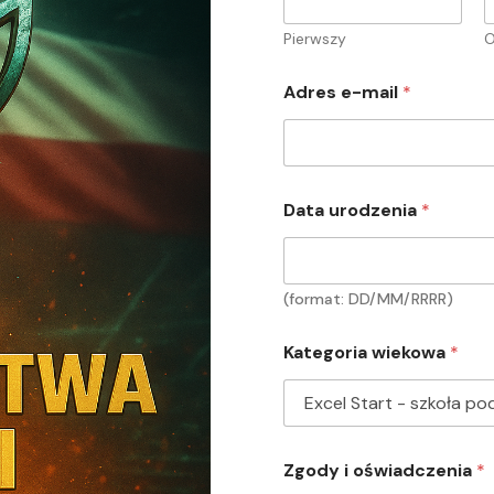
Pierwszy
O
n
Adres e-mail
*
a
z
w
i
s
k
Data urodzenia
*
o
i
D
a
(format: DD/MM/RRRR)
t
a
Kategoria wiekowa
*
Zgody i oświadczenia
*