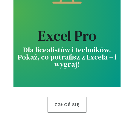
Excel Pro
Dla licealistów i techników.
Pokaż, co potrafisz z Excela – i
wygraj!
ZGŁOŚ SIĘ