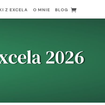
I Z EXCELA
O MNIE
BLOG
xcela 2026