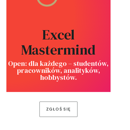
Excel
Mastermind
Open: dla każdego – studentów,
pracowników, analityków,
hobbystów.
ZGŁOŚ SIĘ